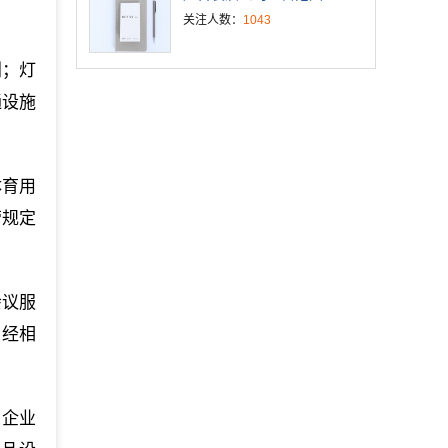
关注人数：
1043
划；灯
通设施
体育用
营规定
会议服
，经相
，企业