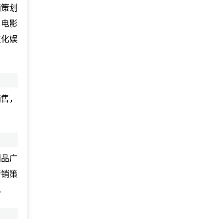
销策划
、电影
文化娱
销售，
刷品广
营销策
。