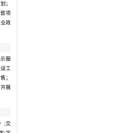
策划；
经营项
产业政
展示服
建设工
零售；
可开展
）;交