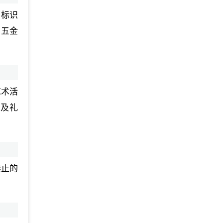
，标识
、五金
艺术活
品及礼
禁止的