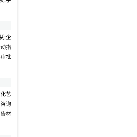
发;字
赁;企
活动指
得审批
文化艺
息咨询
广告材