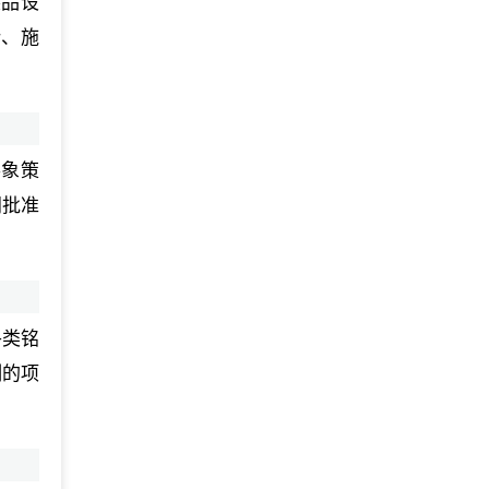
装品设
计、施
形象策
门批准
各类铭
制的项