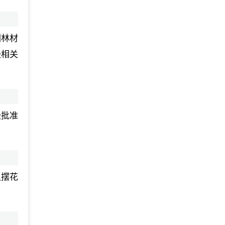
园林材
经相关
经批准
租摆花