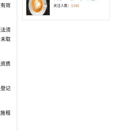
在有效
关注人数：
1192
依法须
，未取
凭资质
关登记
设施租