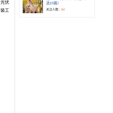
含光伏
选10篇）
关注人数：
84
安装工