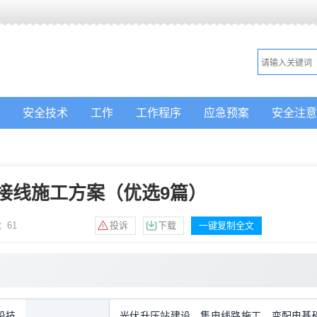
安全技术
工作
工作程序
应急预案
安全注意
接线施工方案（优选9篇）
：
61
投诉
下载
一键复制全文
设技
光伏升压站建设，集电线路施工，变配电基