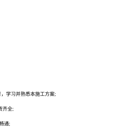
育，学习并熟悉本施工方案;
货齐全;
畅通;