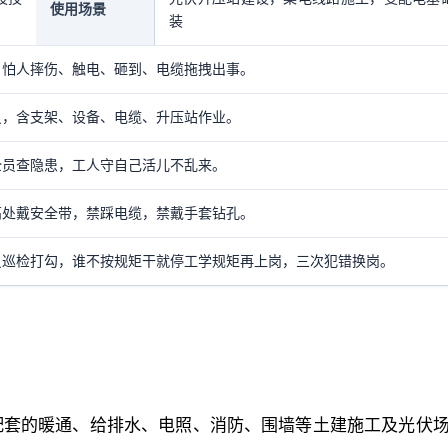
使用场景
装
，怕人摔伤、触电、砸到、电缆拖拽出事。
员，含支架、设备、电缆、升压站作业。
全员查隐患，工人守自己活儿不乱来。
高处戴安全带，禁踩电缆，禁戴手套钻孔。
员巡检打勾，谁不按规矩干就停工学规矩再上岗，三次犯错换岗。
配套的暖通、给排水、电照、消防、围墙等土建施工及光伏