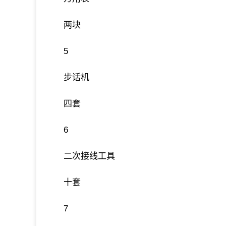
两块
5
步话机
四套
6
二次接线工具
十套
7